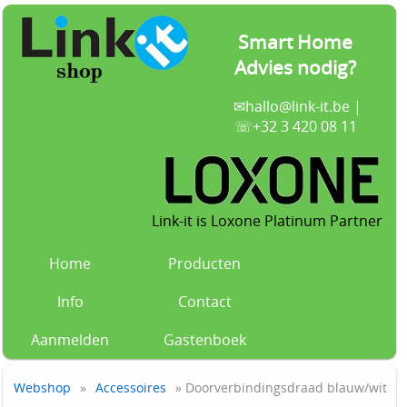
Smart Home
Advies nodig?
✉
hallo@link-it.be
|
☏+32 3 420 08 11
Link-it is Loxone Platinum Partner
Home
Producten
Info
Contact
Aanmelden
Gastenboek
Webshop
»
Accessoires
» Doorverbindingsdraad blauw/wit