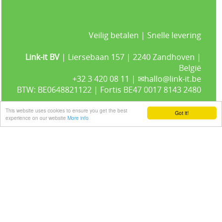
Veilig betalen | Snelle levering
Link-it BV
| Liersebaan 157 | 2240 Zandhoven |
België
+32 3 420 08 11 | ✉hallo@link-it.be
BTW: BE0648821122 | Fortis BE47 0017 8143 2480
This website uses cookies to ensure you get the best
Got it!
experience on our website
More info
Gastenboek
Alle prijzen zijn Exclusief 21% BTW -