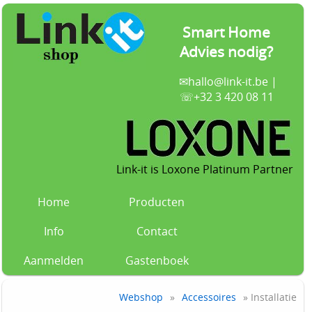
Smart Home
Advies nodig?
✉
hallo@link-it.be
|
☏+32 3 420 08 11
Link-it is Loxone Platinum Partner
Home
Producten
Info
Contact
Aanmelden
Gastenboek
Webshop
»
Accessoires
» Installatie