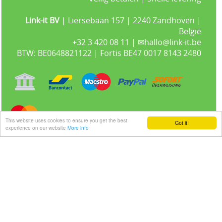
Link-it BV
| Liersebaan 157 | 2240 Zandhoven |
België
+32 3 420 08 11 | ✉hallo@link-it.be
BTW: BE0648821122 | Fortis BE47 0017 8143 2480
This website uses cookies to ensure you get the best
Got it!
experience on our website
More info
Gastenboek
Alle prijzen zijn Exclusief 21% BTW -
Algemene voorwaarden
-
Privacyverklaring