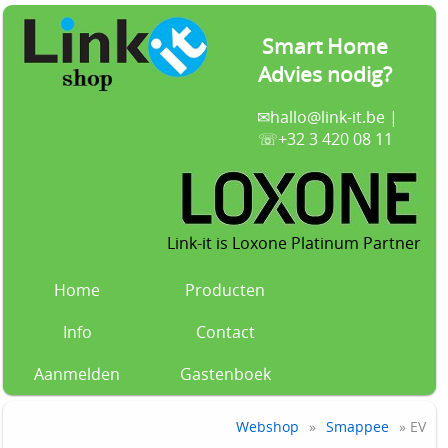
Smart Home
Advies nodig?
✉
hallo@link-it.be
|
☏+32 3 420 08 11
Link-it is Loxone Platinum Partner
Home
Producten
Info
Contact
Aanmelden
Gastenboek
Webshop
»
Smappee
» EV