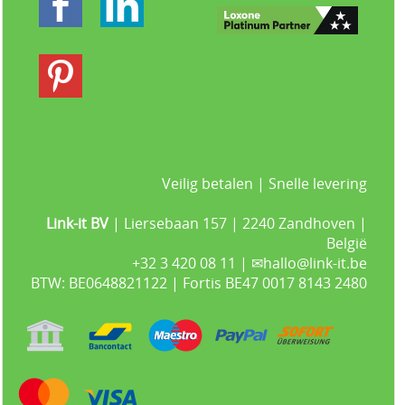
Veilig betalen | Snelle levering
Link-it BV
| Liersebaan 157 | 2240 Zandhoven |
België
+32 3 420 08 11 | ✉hallo@link-it.be
BTW: BE0648821122 | Fortis BE47 0017 8143 2480