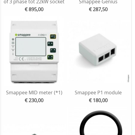
of 3 phase tot 22kW socket
Smappee Genius
€ 895,00
€ 287,50
Smappee MID meter (*1)
Smappee P1 module
€ 230,00
€ 180,00