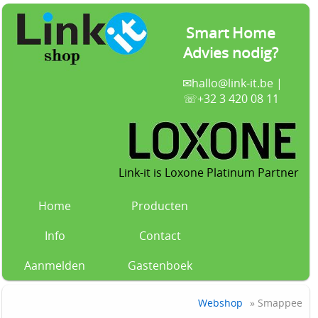
Smart Home
Advies nodig?
✉
hallo@link-it.be
|
☏+32 3 420 08 11
Link-it is Loxone Platinum Partner
Home
Producten
Info
Contact
Aanmelden
Gastenboek
Webshop
» Smappee