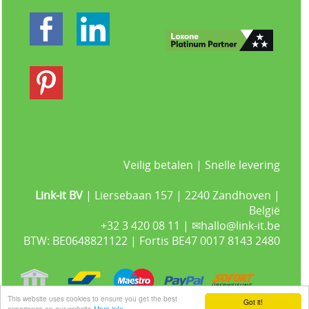
Veilig betalen | Snelle levering
Link-it BV
| Liersebaan 157 | 2240 Zandhoven |
België
+32 3 420 08 11 | ✉hallo@link-it.be
BTW: BE0648821122 | Fortis BE47 0017 8143 2480
This website uses cookies to ensure you get the best
Got it!
experience on our website
More info