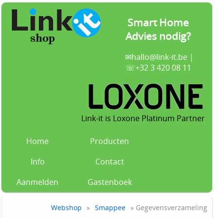
Smart Home
Advies nodig?
✉
hallo@link-it.be
|
☏+32 3 420 08 11
Link-it is Loxone Platinum Partner
Home
Producten
Info
Contact
Aanmelden
Gastenboek
Webshop
»
Smappee
» Gegevensverzameling