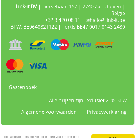
Link-it BV
| Liersebaan 157 | 2240 Zandhoven |
België
+32 3 420 08 11 | ✉hallo@link-it.be
BTW: BE0648821122 | Fortis BE47 0017 8143 2480
Gastenboek
Alle prijzen zijn Exclusief 21% BTW -
Algemene voorwaarden
-
Privacyverklaring
Powered by
Easy
Webshop
This website uses cookies to ensure you get the best