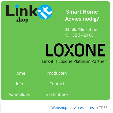
Smart Home
Advies nodig?
✉
hallo@link-it.be
|
☏+32 3 420 08 11
Link-it is Loxone Platinum Partner
Home
Producten
Info
Contact
Aanmelden
Gastenboek
Webshop
»
Accessoires
» TREE