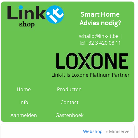
Smart Home
Advies nodig?
✉
hallo@link-it.be
|
☏+32 3 420 08 11
Link-it is Loxone Platinum Partner
Home
Producten
Info
Contact
Aanmelden
Gastenboek
Webshop
» Miniserver