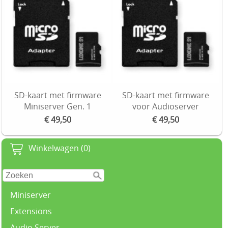
SD-kaart met firmware
SD-kaart met firmware
Miniserver Gen. 1
voor Audioserver
€ 49,50
€ 49,50
Winkelwagen (0)
Miniserver
Extensions
Audio Server