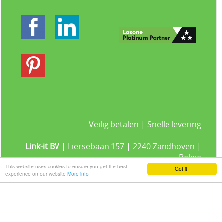
Veilig betalen | Snelle levering
Link-it BV
| Liersebaan 157 | 2240 Zandhoven |
België
+32 3 420 08 11 | ✉hallo@link-it.be
This website uses cookies to ensure you get the best
Got it!
experience on our website
More info
BTW: BE0648821122 | Fortis BE47 0017 8143 2480