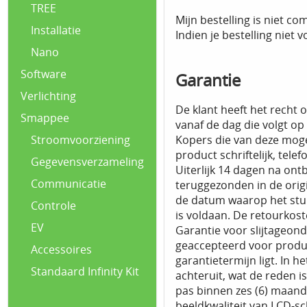
TREE
Mijn bestelling is niet c
Installatie
Indien je bestelling niet 
Nano
Software
Garantie
Verlichting
De klant heeft het recht
Smappee
vanaf de dag die volgt op
Kopers die van deze moge
Stroomvoorziening
product schriftelijk, tele
Gegevensverzameling
Uiterlijk 14 dagen na on
Communicatie
teruggezonden in de orig
de datum waarop het stuk
Controle
is voldaan. De retourkos
EV
Garantie voor slijtageon
geaccepteerd voor produ
Accessoires
garantietermijn ligt. In 
Standaard Infinity Kit
achteruit, wat de reden 
pas binnen zes (6) maan
beeldkwaliteit van LCD-s