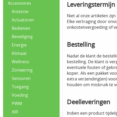
Leveringstermijn
Accessoires
Antenne
Niet al onze artikelen zi
Actuatoren
Elke vertraging door onv
onkostenvergoeding of ve
Bedienen
Beveiliging
Bestelling
Energie
Klimaat
Nadat de klant de bestell
bestelling. De klant is v
Wellness
eventuele fouten of gebre
Zonwering
koper. Als een pakket vo
Sensoren
extra verzending(en) voor
houden om misbruik te 
Toegang
Voeding
Deelleveringen
PWM
AIR
Indien een product tijdel