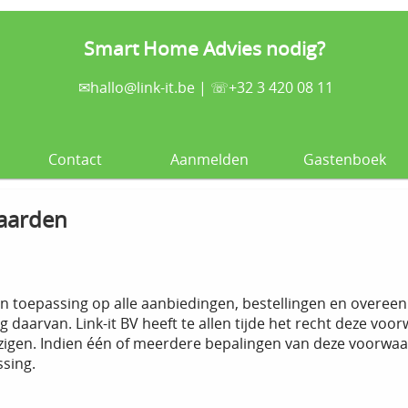
Smart Home Advies nodig?
✉
hallo@link-it.be
| ☏+32 3 420 08 11
Contact
Aanmelden
Gastenboek
aarden
 toepassing op alle aanbiedingen, bestellingen en overeenk
g daarvan. Link-it BV heeft te allen tijde het recht deze vo
jzigen. Indien één of meerdere bepalingen van deze voorwaar
sing.