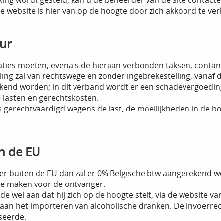
ikking wordt gesteld, kan u de beheerder van de site contacte
e website is hier van op de hoogte door zich akkoord te ve
ur
aties moeten, evenals de hieraan verbonden taksen, conta
aling zal van rechtswege en zonder ingebrekestelling, vanaf 
ekend worden; in dit verband wordt er een schadevergoed
e lasten en gerechtskosten.
is gerechtvaardigd wegens de last, de moeilijkheden in de 
n de EU
hter buiten de EU dan zal er 0% Belgische btw aangerekend
 te maken voor de ontvanger.
e wel aan dat hij zich op de hoogte stelt, via de website v
n het importeren van alcoholische dranken. De invoerrechte
seerde.