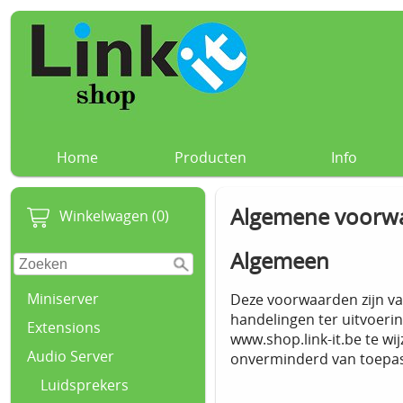
Home
Producten
Info
Algemene voorw
Winkelwagen (0)
Algemeen
Miniserver
Deze voorwaarden zijn van
handelingen ter uitvoerin
Extensions
www.shop.link-it.be te wi
Audio Server
onverminderd van toepas
Luidsprekers