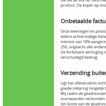
die via de site ter besch
product. De koper op onz
Onbetaalde factu
Onze leveringen en prest
iedere achterstallige bet
interest van 18% aanger
250, ongeacht alle ander
De forfaitaire verhoging 
verschuldigd bedrag.
Verzending buite
Ligt het afleveradres ec
goede inklaring mogelijk
Wij raden de geadresseerd
voorwaarden verbonden aa
ten koste van de geadres