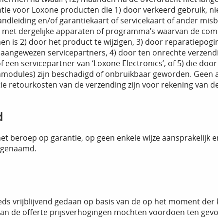
ie voor Loxone producten die 1) door verkeerd gebruik, niet
ndleiding en/of garantiekaart of servicekaart of ander misb
t dergelijke apparaten of programma’s waarvan de compatibi
en is 2) door het product te wijzigen, 3) door reparatiepogi
’ aangewezen servicepartners, 4) door ten onrechte verzendi
of een servicepartner van ‘Loxone Electronics’, of 5) die doo
nmodules) zijn beschadigd of onbruikbaar geworden. Geen 
tie retourkosten van de verzending zijn voor rekening van 
d
et beroep op garantie, op geen enkele wijze aansprakelijk 
 genaamd.
ds vrijblijvend gedaan op basis van de op het moment der 
van de offerte prijsverhogingen mochten voordoen ten gevol