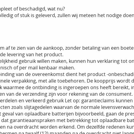
ompleet of beschadigd, wat nu?
volledig of stuk is geleverd, zullen wij meteen het nodige doe
 om af te zien van de aankoop, zonder betaling van een boe
 de levering van het product.
lijkheid gebruik willen maken, kunnen hun verklaring tot 
fonisch of per mail kenbaar maken.
tbinding van de overeenkomst dient het product -onbeschad
inele verpakking, met alle toebehoren. De koopprijs wordt
 waarmee de ontbinding is ingeroepen ons heeft bereikt, 
ten van de verzending zijn voor rekening van de consument.
derdelen en verkeerd gebruik Let op: garantieclaims kunne
cten zoals slijtagedelen waarvan de normale levensverwac
het geval van oplaadbare batterijen bijvoorbeeld, gaan de pr
is dat garantieaanspraken met betrekking tot oplaadbare bat
den na overdracht worden erkend. Om dezelfde redenen kun
chermen na twaalf (12) maanden na de overdracht niet lan