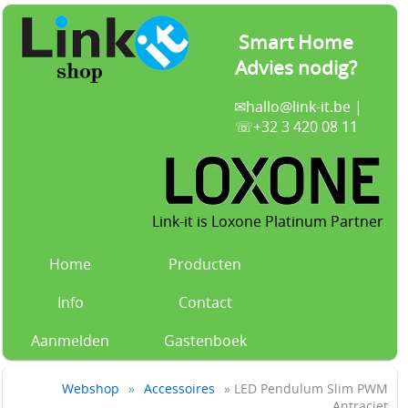
Smart Home
Advies nodig?
✉
hallo@link-it.be
|
☏+32 3 420 08 11
Link-it is Loxone Platinum Partner
Home
Producten
Info
Contact
Aanmelden
Gastenboek
Webshop
»
Accessoires
» LED Pendulum Slim PWM
Antraciet