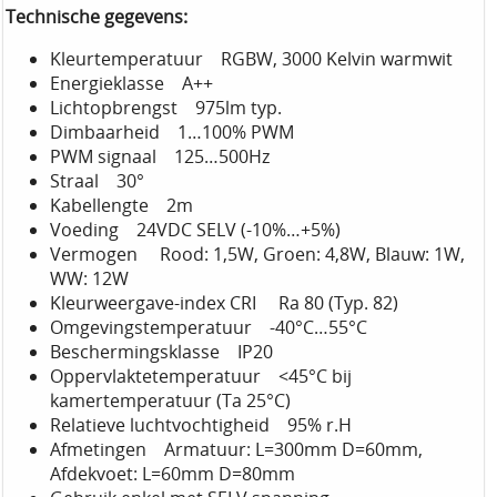
Technische gegevens:
Kleurtemperatuur RGBW, 3000 Kelvin warmwit
Energieklasse A++
Lichtopbrengst 975lm typ.
Dimbaarheid 1…100% PWM
PWM signaal 125…500Hz
Straal 30°
Kabellengte 2m
Voeding 24VDC SELV (-10%…+5%)
Vermogen Rood: 1,5W, Groen: 4,8W, Blauw: 1W,
WW: 12W
Kleurweergave-index CRI Ra 80 (Typ. 82)
Omgevingstemperatuur -40°C…55°C
Beschermingsklasse IP20
Oppervlaktetemperatuur <45°C bij
kamertemperatuur (Ta 25°C)
Relatieve luchtvochtigheid 95% r.H
Afmetingen Armatuur: L=300mm D=60mm,
Afdekvoet: L=60mm D=80mm