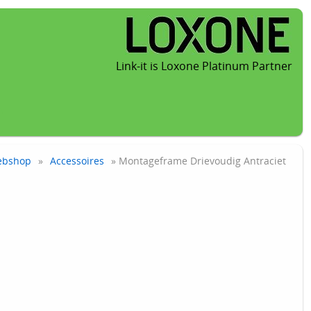
Link-it is Loxone Platinum Partner
bshop
»
Accessoires
» Montageframe Drievoudig Antraciet