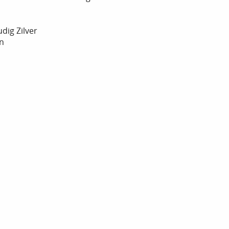
dig Zilver
en