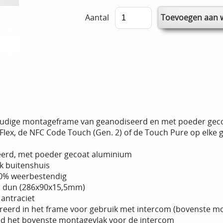
Aantal
udige montageframe van geanodiseerd en met poeder gecoa
lex, de NFC Code Touch (Gen. 2) of de Touch Pure op elke g
erd, met poeder gecoat aluminium
k buitenshuis
00% weerbestendig
a dun (286x90x15,5mm)
 antraciet
greerd in het frame voor gebruik met intercom (bovenste m
ijd het bovenste montagevlak voor de intercom