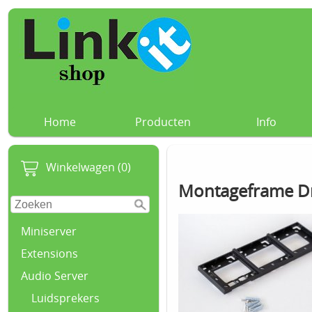
Home
Producten
Info
Winkelwagen (0)
Montageframe Dr
Miniserver
Extensions
Audio Server
Luidsprekers