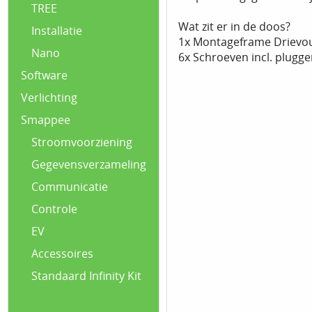
TREE
Wat zit er in de doos?
Installatie
1x Montageframe Drievou
Nano
6x Schroeven incl. plugg
Software
Verlichting
Smappee
Stroomvoorziening
Gegevensverzameling
Communicatie
Controle
EV
Accessoires
Standaard Infinity Kit