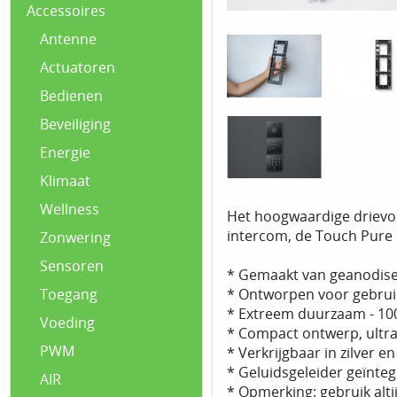
Accessoires
Antenne
Actuatoren
Bedienen
Beveiliging
Energie
Klimaat
Wellness
Het hoogwaardige drievo
intercom, de Touch Pure F
Zonwering
Sensoren
* Gemaakt van geanodise
* Ontworpen voor gebrui
Toegang
* Extreem duurzaam - 1
Voeding
* Compact ontwerp, ultr
PWM
* Verkrijgbaar in zilver en
* Geluidsgeleider geïnte
AIR
* Opmerking: gebruik alt