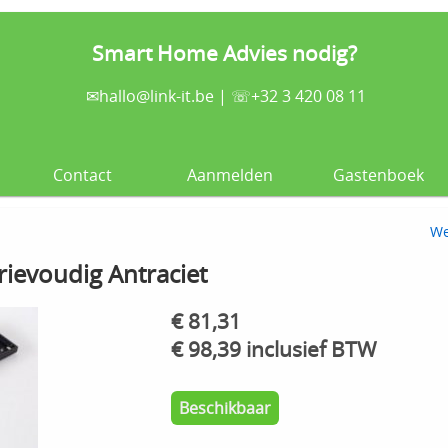
Smart Home Advies nodig?
✉
hallo@link-it.be
| ☏+32 3 420 08 11
Contact
Aanmelden
Gastenboek
We
ievoudig Antraciet
€ 81,31
€ 98,39 inclusief BTW
Beschikbaar