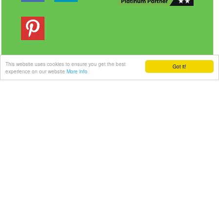
This website uses cookies to ensure you get the best
Got it!
experience on our website
More info
Veilig betalen | Snelle levering
Link-it BV
| Liersebaan 157 | 2240 Zandhoven |
België
+32 3 420 08 11 | ✉hallo@link-it.be
BTW: BE0648821122 | Fortis BE47 0017 8143 2480