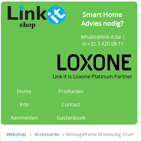
Smart Home
Advies nodig?
✉
hallo@link-it.be
|
☏+32 3 420 08 11
Link-it is Loxone Platinum Partner
Home
Producten
Info
Contact
Aanmelden
Gastenboek
Webshop
»
Accessoires
» Montageframe Drievoudig Zilver