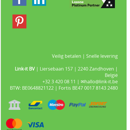
Veilig betalen | Snelle levering
Link-it BV
| Liersebaan 157 | 2240 Zandhoven |
België
+32 3 420 08 11 | ✉hallo@link-it.be
BTW: BE0648821122 | Fortis BE47 0017 8143 2480