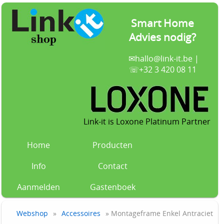
Smart Home
Advies nodig?
✉
hallo@link-it.be
|
☏+32 3 420 08 11
Link-it is Loxone Platinum Partner
Home
Producten
Info
Contact
Aanmelden
Gastenboek
Webshop
»
Accessoires
» Montageframe Enkel Antraciet