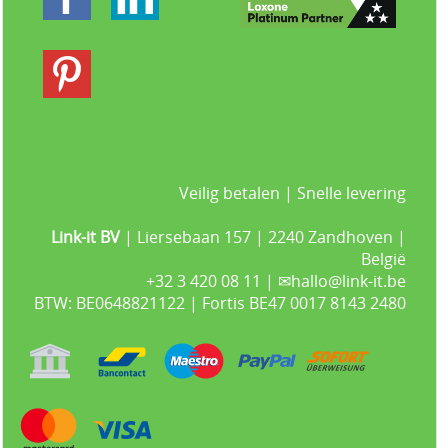
Veilig betalen | Snelle levering
Link-it BV
| Liersebaan 157 | 2240 Zandhoven |
België
+32 3 420 08 11 | ✉hallo@link-it.be
BTW: BE0648821122 | Fortis BE47 0017 8143 2480