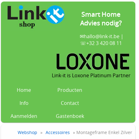
Smart Home
Advies nodig?
✉
hallo@link-it.be
|
☏+32 3 420 08 11
Link-it is Loxone Platinum Partner
Home
Producten
Info
Contact
Aanmelden
Gastenboek
Webshop
»
Accessoires
» Montageframe Enkel Zilver