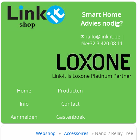
Smart Home
Advies nodig?
✉
hallo@link-it.be
|
☏+32 3 420 08 11
Link-it is Loxone Platinum Partner
Home
Producten
Info
Contact
Aanmelden
Gastenboek
Webshop
»
Accessoires
» Nano 2 Relay Tree