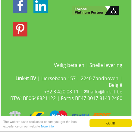
Veilig betalen | Snelle levering
Link-it BV
| Liersebaan 157 | 2240 Zandhoven |
België
+32 3 420 08 11 | ✉hallo@link-it.be
BTW: BE0648821122 | Fortis BE47 0017 8143 2480
This website uses cookies to ensure you get the best
Got it!
experience on our website
More info