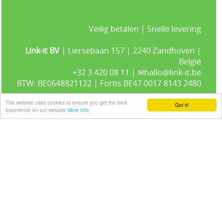
Veilig betalen | Snelle levering
Link-it BV
| Liersebaan 157 | 2240 Zandhoven |
België
+32 3 420 08 11 | ✉hallo@link-it.be
BTW: BE0648821122 | Fortis BE47 0017 8143 2480
This website uses cookies to ensure you get the best
Got it!
experience on our website
More info
Gastenboek
Alle prijzen zijn Exclusief 21% BTW -
Algemene voorwaarden
-
Privacyverklaring