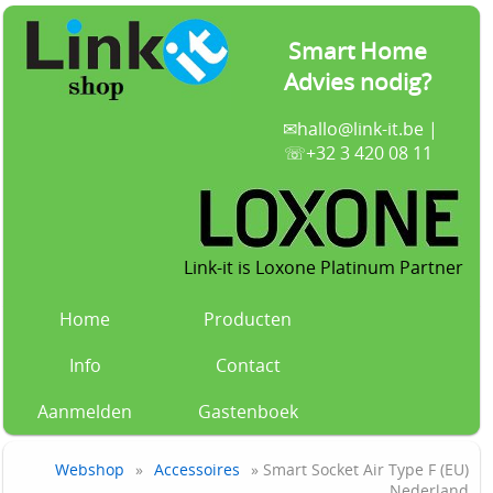
Smart Home
Advies nodig?
✉
hallo@link-it.be
|
☏+32 3 420 08 11
Link-it is Loxone Platinum Partner
Home
Producten
Info
Contact
Aanmelden
Gastenboek
Webshop
»
Accessoires
» Smart Socket Air Type F (EU)
Nederland