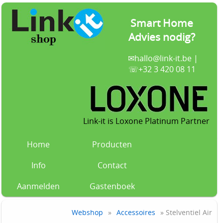
Smart Home
Advies nodig?
✉
hallo@link-it.be
|
☏+32 3 420 08 11
Link-it is Loxone Platinum Partner
Home
Producten
Info
Contact
Aanmelden
Gastenboek
Webshop
»
Accessoires
» Stelventiel Air