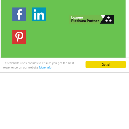
This website uses cookies to ensure you get the best
Got it!
experience on our website
More info
Veilig betalen | Snelle levering
Link-it BV
| Liersebaan 157 | 2240 Zandhoven |
België
+32 3 420 08 11 | ✉hallo@link-it.be
BTW: BE0648821122 | Fortis BE47 0017 8143 2480