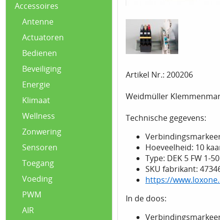
Accessoires
Antenne
Actuatoren
Bedienen
Beveiliging
Artikel Nr.: 200206
Energie
Weidmüller Klemmenmarki
Klimaat
Wellness
Technische gegevens:
Zonwering
Verbindingsmarkeer
Hoeveelheid: 10 kaa
Sensoren
Type: DEK 5 FW 1-50
Toegang
SKU fabrikant: 4734
Voeding
https://www.loxone
PWM
In de doos:
AIR
Verbindingsmarkeerd