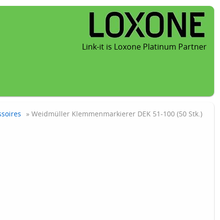
Link-it is Loxone Platinum Partner
ssoires
» Weidmüller Klemmenmarkierer DEK 51-100 (50 Stk.)