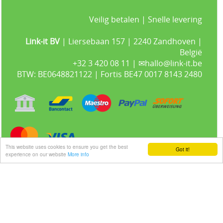
Veilig betalen | Snelle levering
Link-it BV
| Liersebaan 157 | 2240 Zandhoven |
België
+32 3 420 08 11 | ✉hallo@link-it.be
BTW: BE0648821122 | Fortis BE47 0017 8143 2480
This website uses cookies to ensure you get the best
Got it!
experience on our website
More info
Gastenboek
Alle prijzen zijn Exclusief 21% BTW -
Algemene voorwaarden
-
Privacyverklaring