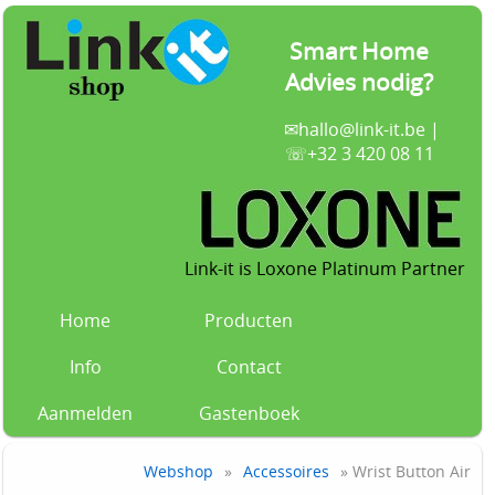
Smart Home
Advies nodig?
✉
hallo@link-it.be
|
☏+32 3 420 08 11
Link-it is Loxone Platinum Partner
Home
Producten
Info
Contact
Aanmelden
Gastenboek
Webshop
»
Accessoires
» Wrist Button Air