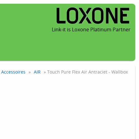
Link-it is Loxone Platinum Partner
Accessoires
»
AIR
» Touch Pure Flex Air Antraciet - Wallbox