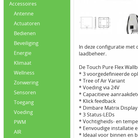
Accessoires
Antenne
Actuatoren
Bedienen
Beveiliging
In deze configuratie met 
Energie
laadbeheer.
Klimaat
De Touch Pure Flex Wall
Wellness
* 3 voorgedefinieerde o
* Tree of Air Variant
Zonwering
* Voeding via 24V
Sensoren
* Capacitieve aanraakdet
* Klick feedback
Toegang
* Dimbare Matrix Display
Voeding
* 3 Status-LEDs
* Vochtigheids- en temp
PWM
* Eenvoudige installatie e
AIR
* Ideaal voor binnen en