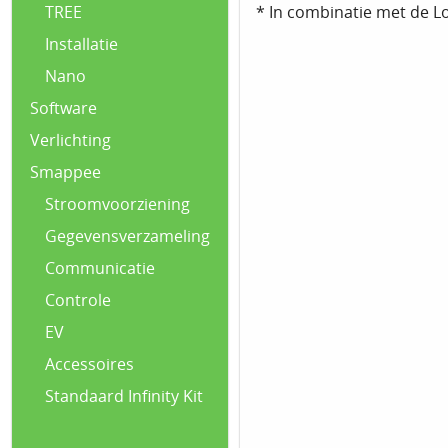
* In combinatie met de L
TREE
Installatie
Nano
Software
Verlichting
Smappee
Stroomvoorziening
Gegevensverzameling
Communicatie
Controle
EV
Accessoires
Standaard Infinity Kit