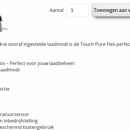
Aantal
drie vooraf ingestelde laadmodi is de Touch Pure Flex perf
box –
Perfect voor jouw laadbeheer:
plaadmodi
ectie
eratuursensor
n inbedrijfstelling
 beschermd buitengebruik