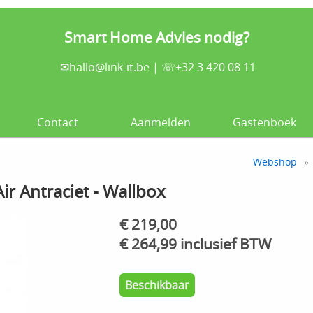
Smart Home Advies nodig?
✉
hallo@link-it.be
| ☏+32 3 420 08 11
Contact
Aanmelden
Gastenboek
Webshop
»
ir Antraciet - Wallbox
€ 219,00
€ 264,99 inclusief BTW
Beschikbaar