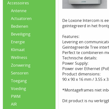
Accessoires
Antenne
Actuatoren
De Loxone Intercom is ee
geïntegreerd in het front
Bedienen
Beveiliging
Features:
Levering en communicatie
Energie
Geïntegreerde Tree inter
Klimaat
Perfect te combineren me
Wellness
Technische details:
Power Supply:
Zonwering
Power over Ethernet (PoE
Sensoren
Product dimensions:
90 x 90 x 16 mm / 3.55 x 3.
Toegang
Voeding
*Montageframes niet inbe
PWM
Dit product is nu verkrijg
AIR