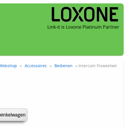
Link-it is Loxone Platinum Partner
Webshop
»
Accessoires
»
Bedienen
» Intercom Fluweelwit