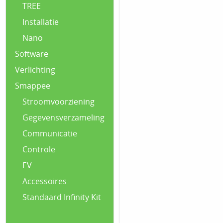
TREE
Installatie
Nano
Software
Verlichting
Smappee
Stroomvoorziening
Gegevensverzameling
Communicatie
Controle
EV
Accessoires
Standaard Infinity Kit