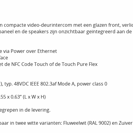
n compacte video-deurintercom met een glazen front, verli
paneel en de speakers zijn onzichtbaar geïntegreerd aan de 
 via Power over Ethernet
face
t de NFC Code Touch of de Touch Pure Flex
), typ. 48VDC IEEE 802.3af Mode A, power class 0
55 x 0.63” (L x W x H)
grepen in de levering.
baar in twee witte varianten: Fluweelwit (RAL 9002) en Zuiver