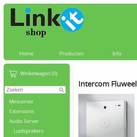
Home
Producten
Info
Winkelwagen (0)
Intercom Fluweel
Miniserver
Extensions
Audio Server
Luidsprekers