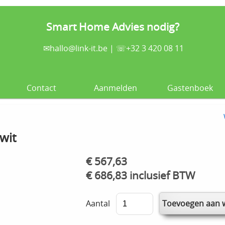
Smart Home Advies nodig?
✉
hallo@link-it.be
| ☏+32 3 420 08 11
Contact
Aanmelden
Gastenboek
wit
€ 567,63
€ 686,83 inclusief BTW
Aantal