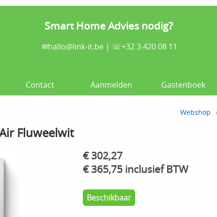
Smart Home Advies nodig?
✉
hallo@link-it.be
| ☏+32 3 420 08 11
Contact
Aanmelden
Gastenboek
Webshop
ir Fluweelwit
€ 302,27
€ 365,75 inclusief BTW
Beschikbaar