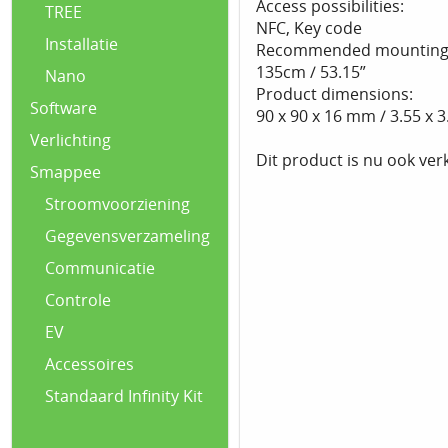
Access possibilities:
TREE
NFC, Key code
Installatie
Recommended mounting 
135cm / 53.15”
Nano
Product dimensions:
Software
90 x 90 x 16 mm / 3.55 x 3.
Verlichting
Dit product is nu ook verk
Smappee
Stroomvoorziening
Gegevensverzameling
Communicatie
Controle
EV
Accessoires
Standaard Infinity Kit