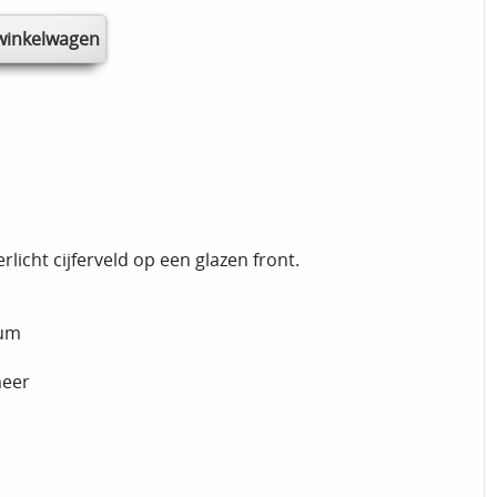
icht cijferveld op een glazen front.
rum
meer