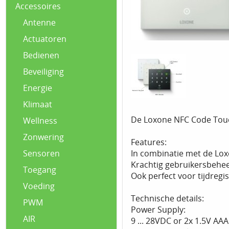
Accessoires
Antenne
Actuatoren
Bedienen
Beveiliging
Energie
Klimaat
De Loxone NFC Code Touch 
Wellness
Zonwering
Features:
In combinatie met de Lo
Sensoren
Krachtig gebruikersbeheer
Toegang
Ook perfect voor tijdregis
Voeding
Technische details:
PWM
Power Supply:
AIR
9 ... 28VDC or 2x 1.5V AAA