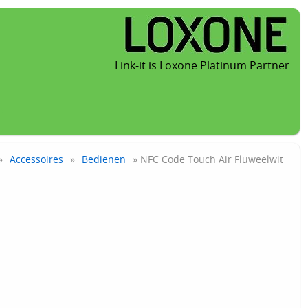
Link-it is Loxone Platinum Partner
»
Accessoires
»
Bedienen
» NFC Code Touch Air Fluweelwit