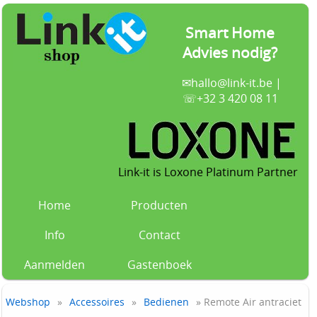
Smart Home
Advies nodig?
✉
hallo@link-it.be
|
☏+32 3 420 08 11
Link-it is Loxone Platinum Partner
Home
Producten
Info
Contact
Aanmelden
Gastenboek
Webshop
»
Accessoires
»
Bedienen
» Remote Air antraciet