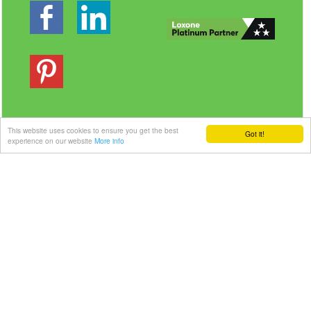
This website uses cookies to ensure you get the best
Got it!
experience on our website
More info
Veilig betalen | Snelle levering
Link-it BV
| Liersebaan 157 | 2240 Zandhoven |
België
+32 3 420 08 11 | ✉hallo@link-it.be
BTW: BE0648821122 | Fortis BE47 0017 8143 2480