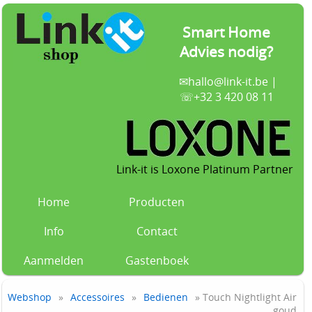
Smart Home
Advies nodig?
✉
hallo@link-it.be
|
☏+32 3 420 08 11
Link-it is Loxone Platinum Partner
Home
Producten
Info
Contact
Aanmelden
Gastenboek
Webshop
»
Accessoires
»
Bedienen
» Touch Nightlight Air
goud