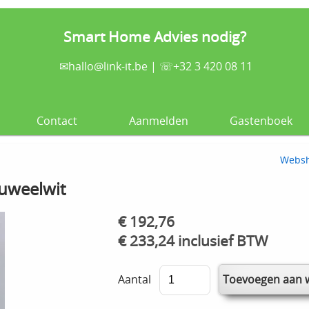
Smart Home Advies nodig?
✉
hallo@link-it.be
| ☏+32 3 420 08 11
Contact
Aanmelden
Gastenboek
Webs
luweelwit
€ 192,76
€ 233,24 inclusief BTW
Aantal