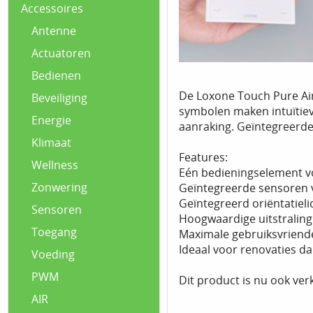
Accessoires
Antenne
Actuatoren
Bedienen
De Loxone Touch Pure Air
Beveiliging
symbolen maken intuïtieve
Energie
aanraking. Geïntegreerde
Klimaat
Features:
Wellness
Eén bedieningselement vo
Zonwering
Geïntegreerde sensoren vo
Geïntegreerd oriëntatieli
Sensoren
Hoogwaardige uitstraling
Toegang
Maximale gebruiksvriende
Ideaal voor renovaties da
Voeding
PWM
Dit product is nu ook verk
AIR