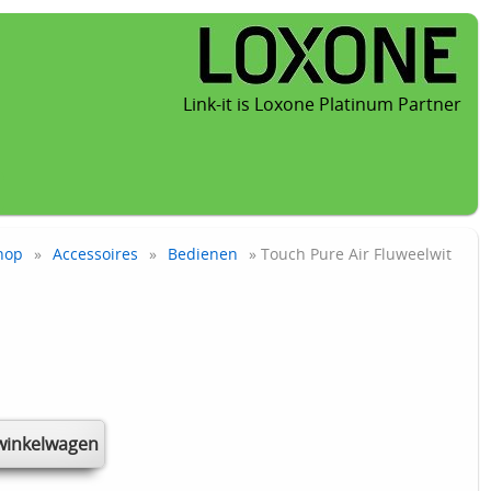
Link-it is Loxone Platinum Partner
hop
»
Accessoires
»
Bedienen
» Touch Pure Air Fluweelwit