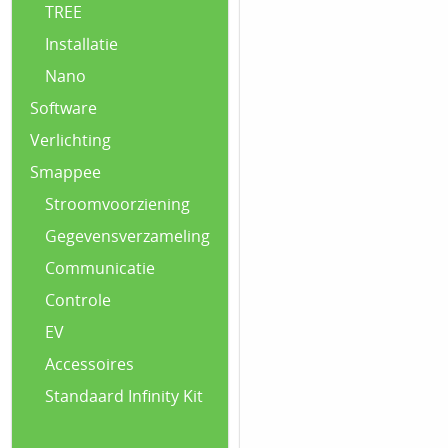
TREE
Installatie
Nano
Software
Verlichting
Smappee
Stroomvoorziening
Gegevensverzameling
Communicatie
Controle
EV
Accessoires
Standaard Infinity Kit