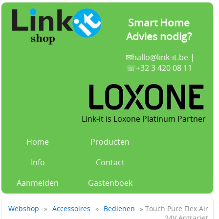
Smart Home
Advies nodig?
✉
hallo@link-it.be
|
☏+32 3 420 08 11
Link-it is Loxone Platinum Partner
Home
Producten
Info
Contact
Aanmelden
Gastenboek
Webshop
»
Accessoires
»
Bedienen
» Touch Pure Flex Air
24V Antraciet