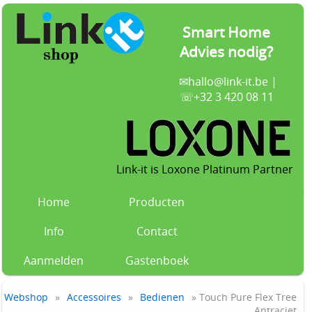
Smart Home
Advies nodig?
✉
hallo@link-it.be
|
☏+32 3 420 08 11
Link-it is Loxone Platinum Partner
Home
Producten
Info
Contact
Aanmelden
Gastenboek
Webshop
»
Accessoires
»
Bedienen
» Touch Pure Flex Tree
Antraciet