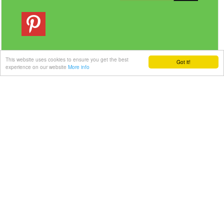
This website uses cookies to ensure you get the best
Got it!
experience on our website
More info
Veilig betalen | Snelle levering
Link-it BV
| Liersebaan 157 | 2240 Zandhoven |
België
+32 3 420 08 11 | ✉hallo@link-it.be
BTW: BE0648821122 | Fortis BE47 0017 8143 2480