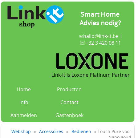
Smart Home
Advies nodig?
✉
hallo@link-it.be
|
☏+32 3 420 08 11
Link-it is Loxone Platinum Partner
Home
Producten
Info
Contact
Aanmelden
Gastenboek
Webshop
»
Accessoires
»
Bedienen
» Touch Pure voor
Nano goud