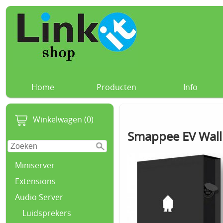
Home
Producten
Info
Winkelwagen (0)
Smappee EV Wall 
Miniserver
Extensions
Audio Server
Luidsprekers