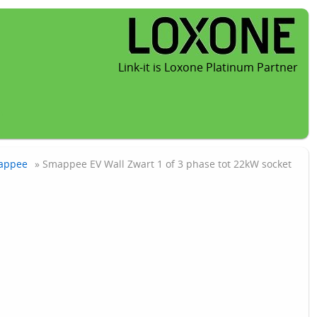
Link-it is Loxone Platinum Partner
appee
» Smappee EV Wall Zwart 1 of 3 phase tot 22kW socket