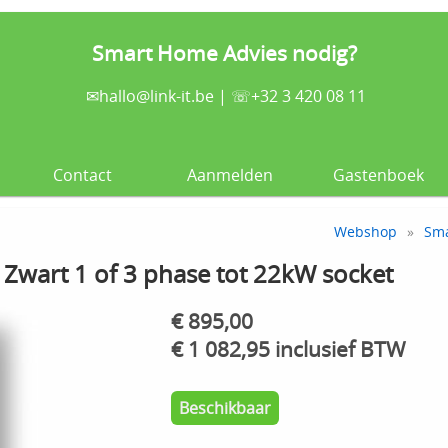
Smart Home Advies nodig?
✉
hallo@link-it.be
| ☏+32 3 420 08 11
Contact
Aanmelden
Gastenboek
Webshop
»
Sm
Zwart 1 of 3 phase tot 22kW socket
€ 895,00
€ 1 082,95 inclusief BTW
Beschikbaar