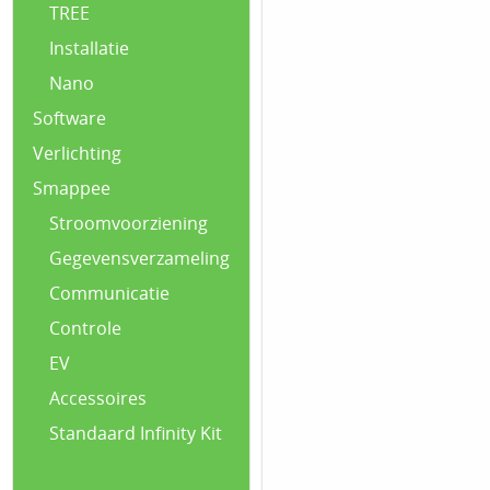
TREE
Installatie
Nano
Software
Verlichting
Smappee
Stroomvoorziening
Gegevensverzameling
Communicatie
Controle
EV
Accessoires
Standaard Infinity Kit