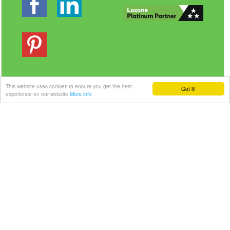
This website uses cookies to ensure you get the best
Got it!
experience on our website
More info
Veilig betalen | Snelle levering
Link-it BV
| Liersebaan 157 | 2240 Zandhoven |
België
+32 3 420 08 11 | ✉hallo@link-it.be
BTW: BE0648821122 | Fortis BE47 0017 8143 2480