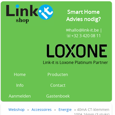
Smart Home
Advies nodig?
✉
hallo@link-it.be
|
☏+32 3 420 08 11
Link-it is Loxone Platinum Partner
Home
Producten
Info
Contact
Aanmelden
Gastenboek
Webshop
»
Accessoires
»
Energie
» 40mA CT-klemmen
100A 16mm (3 stuks)