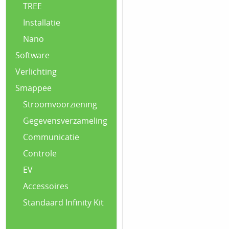
TREE
Installatie
Nano
Software
Verlichting
Smappee
Stroomvoorziening
Gegevensverzameling
Communicatie
Controle
EV
Accessoires
Standaard Infinity Kit