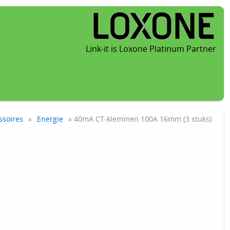
Link-it is Loxone Platinum Partner
ssoires
»
Energie
» 40mA CT-klemmen 100A 16mm (3 stuks)