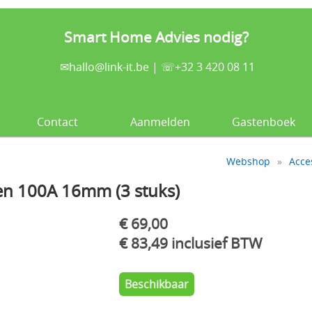
Smart Home Advies nodig?
✉
hallo@link-it.be
| ☏+32 3 420 08 11
Contact
Aanmelden
Gastenboek
Webshop
»
Acce
n 100A 16mm (3 stuks)
€ 69,00
€ 83,49 inclusief BTW
Beschikbaar