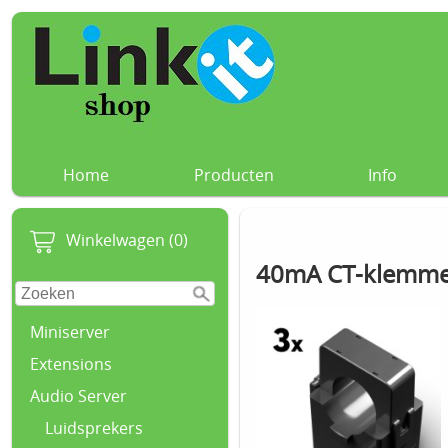
Home
Producten
Info
Winkelwagen (0)
40mA CT-klemme
Miniserver
Extensions
Audio Server
Luidsprekers