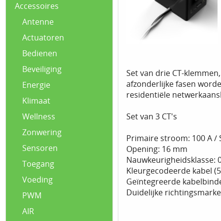
Accessoires
Antenne
Actuatoren
Bedienen
Beveiliging
Set van drie CT-klemmen
afzonderlijke fasen word
Energie
residentiële netwerkaansl
Klimaat
Set van 3 CT's
Wellness
Zonwering
Primaire stroom: 100 A /
Sensoren
Opening: 16 mm
Nauwkeurigheidsklasse: 0
Toegang
Kleurgecodeerde kabel (5 
Voeding
Geïntegreerde kabelbin
Duidelijke richtingsmarke
PWM
AIR