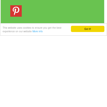
This website uses cookies to ensure you get the best
Got it!
experience on our website
More info
Veilig betalen | Snelle levering
Link-it BV
| Liersebaan 157 | 2240 Zandhoven |
België
+32 3 420 08 11 | ✉hallo@link-it.be
BTW: BE0648821122 | Fortis BE47 0017 8143 2480