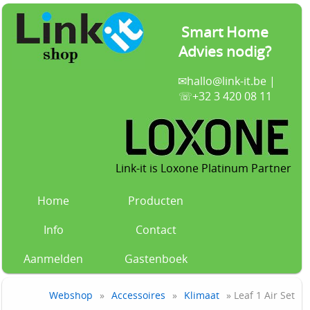
Smart Home
Advies nodig?
✉
hallo@link-it.be
|
☏+32 3 420 08 11
Link-it is Loxone Platinum Partner
Home
Producten
Info
Contact
Aanmelden
Gastenboek
Webshop
»
Accessoires
»
Klimaat
» Leaf 1 Air Set