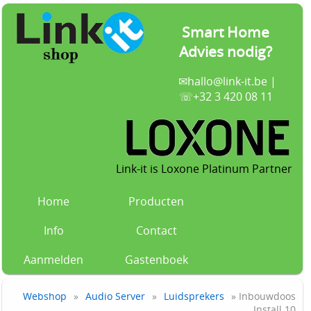
Smart Home
Advies nodig?
✉
hallo@link-it.be
|
☏+32 3 420 08 11
Link-it is Loxone Platinum Partner
Home
Producten
Info
Contact
Aanmelden
Gastenboek
Webshop
»
Audio Server
»
Luidsprekers
» Inbouwdoos
Install 10