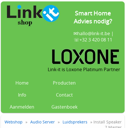
Smart Home
Advies nodig?
✉
hallo@link-it.be
|
☏+32 3 420 08 11
Link-it is Loxone Platinum Partner
Home
Producten
Info
Contact
Aanmelden
Gastenboek
Webshop
»
Audio Server
»
Luidsprekers
» Install Speaker
7 Master