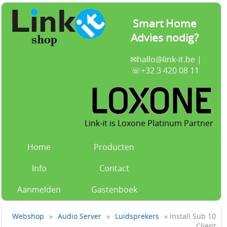
Smart Home
Advies nodig?
✉
hallo@link-it.be
|
☏+32 3 420 08 11
Link-it is Loxone Platinum Partner
Home
Producten
Info
Contact
Aanmelden
Gastenboek
Webshop
»
Audio Server
»
Luidsprekers
» Install Sub 10
Client