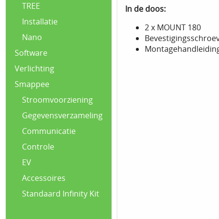
TREE
In de doos:
Installatie
2 x MOUNT 180
Nano
Bevestigingsschroev
Montagehandleidin
Software
Verlichting
Smappee
Stroomvoorziening
Gegevensverzameling
Communicatie
Controle
EV
Accessoires
Standaard Infinity Kit