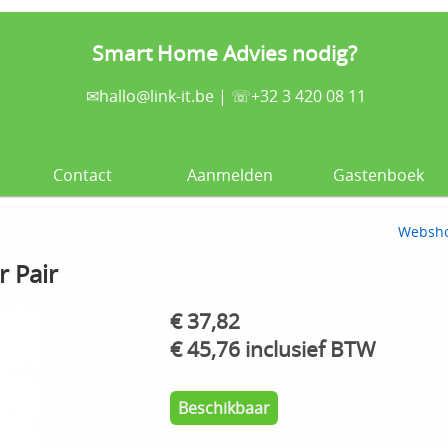
Smart Home Advies nodig?
✉
hallo@link-it.be
| ☏+32 3 420 08 11
Contact
Aanmelden
Gastenboek
Websh
 Pair
€ 37,82
€ 45,76 inclusief BTW
Beschikbaar