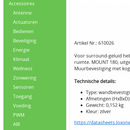
Accessoires
Antenne
Actuatoren
Bedienen
Beveiliging
Artikel Nr.: 610026
Energie
Voor surround-geluid heb
Klimaat
ruimte. MOUNT 180, uitger
Muurbevestiging met kog
Wellness
Zonwering
Technische details:
Sensoren
Type: wandbevestig
Toegang
Afmetingen (HxBxD):
Gewicht: 0,152 kg
Voeding
Kleur: zilver
PWM
https://datasheets.loxo
AIR