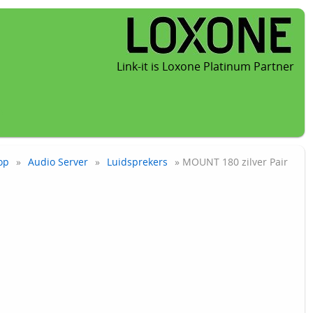
Link-it is Loxone Platinum Partner
op
»
Audio Server
»
Luidsprekers
» MOUNT 180 zilver Pair