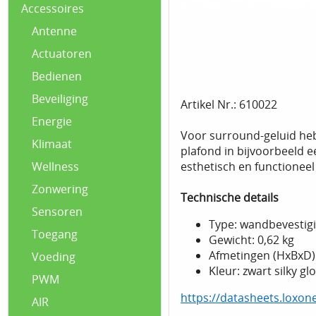
Accessoires
Antenne
Actuatoren
Bedienen
Beveiliging
Artikel Nr.: 610022
Energie
Voor surround-geluid heb
Klimaat
plafond in bijvoorbeeld 
esthetisch en functioneel
Wellness
Zonwering
Technische details
Sensoren
Type: wandbevestig
Toegang
Gewicht: 0,62 kg
Afmetingen (HxBxD): 
Voeding
Kleur: zwart silky gl
PWM
https://datasheets.loxo
AIR