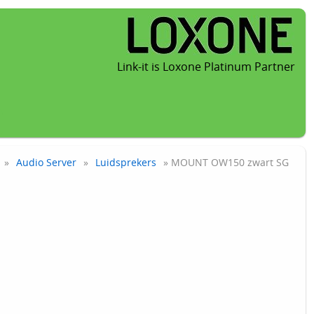
Link-it is Loxone Platinum Partner
»
Audio Server
»
Luidsprekers
» MOUNT OW150 zwart SG