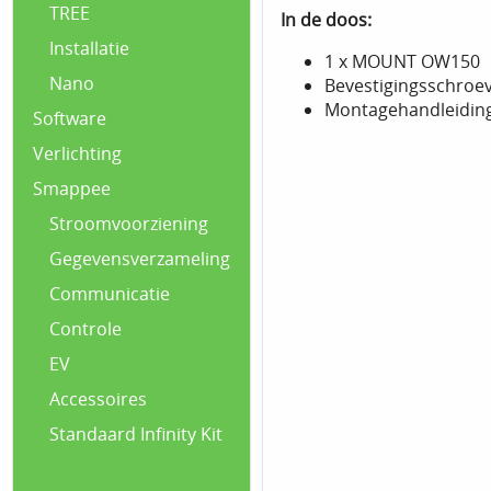
TREE
In de doos:
Installatie
1 x MOUNT OW150
Nano
Bevestigingsschroev
Montagehandleidin
Software
Verlichting
Smappee
Stroomvoorziening
Gegevensverzameling
Communicatie
Controle
EV
Accessoires
Standaard Infinity Kit