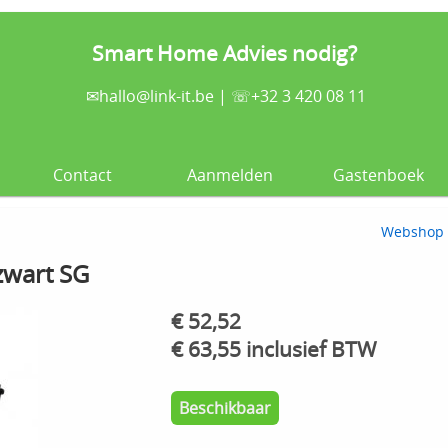
Smart Home Advies nodig?
✉
hallo@link-it.be
| ☏+32 3 420 08 11
Contact
Aanmelden
Gastenboek
Webshop
wart SG
€ 52,52
€ 63,55 inclusief BTW
Beschikbaar