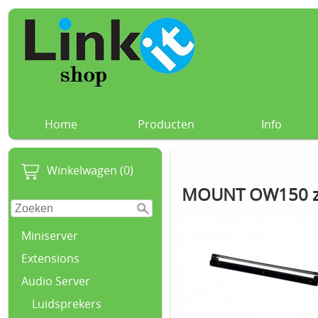
Home
Producten
Info
Winkelwagen (0)
MOUNT OW150 z
Miniserver
Extensions
Audio Server
Luidsprekers