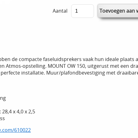
Aantal
ben de compacte faseluidsprekers vaak hun ideale plaats 
een Atmos-opstelling. MOUNT OW 150, uitgerust met een dra
 perfecte installatie. Muur/plafondbevestiging met draaibar
ing
28,4 x 4,0 x 2,5
oss
ne.com/610022