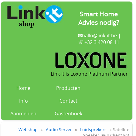
Smart Home
Advies nodig?
✉
hallo@link-it.be
|
☏+32 3 420 08 11
Link-it is Loxone Platinum Partner
Home
Producten
Info
Contact
Aanmelden
Gastenboek
Webshop
»
Audio Server
»
Luidsprekers
» Satellite
Speaker IP64 Client wit