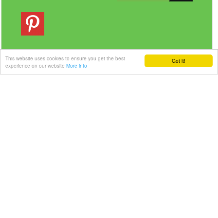
This website uses cookies to ensure you get the best
Got it!
experience on our website
More info
Veilig betalen | Snelle levering
Link-it BV
| Liersebaan 157 | 2240 Zandhoven |
België
+32 3 420 08 11 | ✉hallo@link-it.be
BTW: BE0648821122 | Fortis BE47 0017 8143 2480