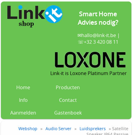
Smart Home
Advies nodig?
✉
hallo@link-it.be
|
☏+32 3 420 08 11
Link-it is Loxone Platinum Partner
Home
Producten
Info
Contact
Aanmelden
Gastenboek
Webshop
»
Audio Server
»
Luidsprekers
» Satellite
Speaker IP64 Passive