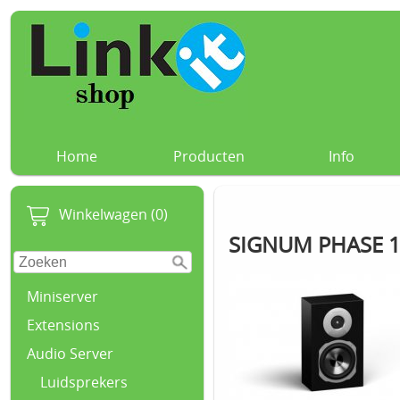
Home
Producten
Info
Winkelwagen (0)
SIGNUM PHASE 1 
Miniserver
Extensions
Audio Server
Luidsprekers