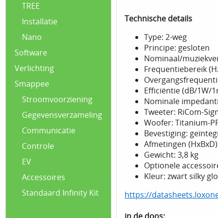
TREE
Technische details
Installatie
Type: 2-weg
Nano
Principe: gesloten
Software
Nominaal/muziekve
Verlichting
Frequentiebereik (H
Overgangsfrequentie
Smappee
Efficiëntie (dB/1W/1
Stroomvoorziening
Nominale impedanti
Tweeter: RiCom-Si
Gegevensverzameling
Woofer: Titanium-P
Communicatie
Bevestiging: geïnte
Afmetingen (HxBxD):
Controle
Gewicht: 3,8 kg
EV
Optionele accesso
Kleur: zwart silky gl
Accessoires
Standaard Infinity Kit
https://datasheets.loxo
in de doos: