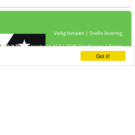
Veilig betalen | Snelle levering
Link-it BV
| Liersebaan 157 | 2240 Zandhoven | België
+32 3 420 08 11 | ✉hallo@link-it.be
Got it!
BTW: BE0648821122 | Fortis BE47 0017 8143 2480
21% BTW -
Algemene voorwaarden
-
Privacyverklaring