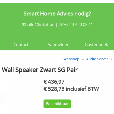
Smart Home Advies nodig?
✉
hallo@link-it.be
| ☏+32 3 420 08 11
Contact
Aanmelden
Gastenboek
Webshop
»
Audio Server
»
Wall Speaker Zwart SG Pair
€ 436,97
€ 528,73 inclusief BTW
Beschikbaar