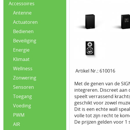
Accessoires
Antenne
Actuatoren
Bedienen
Beveiliging
Energie
Klimaat
Wellness
Artikel Nr.: 610016
Zonwering
Met de genen van de SIGN
Sensoren
integreren. Discreet aan
speelt verrassend krachti
Toegang
geschikt voor zowel muzi
Voeding
Dit is een echte wall spe
PWM
volle tot zijn recht te ko
De prijzen gelden voor 1 s
AIR