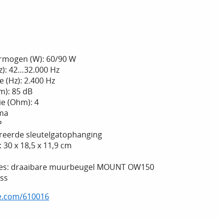
rmogen (W): 60/90 W
z): 42…32.000 Hz
 (Hz): 2.400 Hz
m): 85 dB
e (Ohm): 4
gma
P
greerde sleutelgatophanging
 30 x 18,5 x 11,9 cm
ires: draaibare muurbeugel MOUNT OW150
oss
ne.com/610016