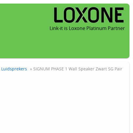
Link-it is Loxone Platinum Partner
Luidsprekers
» SIGNUM PHASE 1 Wall Speaker Zwart SG Pair