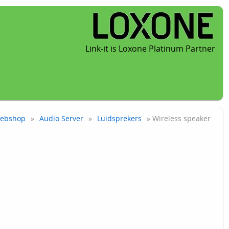
Link-it is Loxone Platinum Partner
ebshop
»
Audio Server
»
Luidsprekers
» Wireless speaker