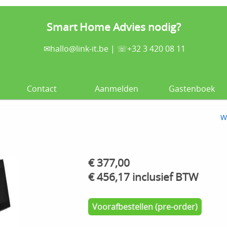
Smart Home Advies nodig?
✉
hallo@link-it.be
| ☏+32 3 420 08 11
Contact
Aanmelden
Gastenboek
W
€ 377,00
€ 456,17 inclusief BTW
Voorafbestellen (pre-order)