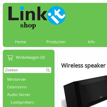
Home
Producten
Info
Winkelwagen (0)
Wireless speaker
Miniserver
Extensions
Audio Server
Luidsprekers