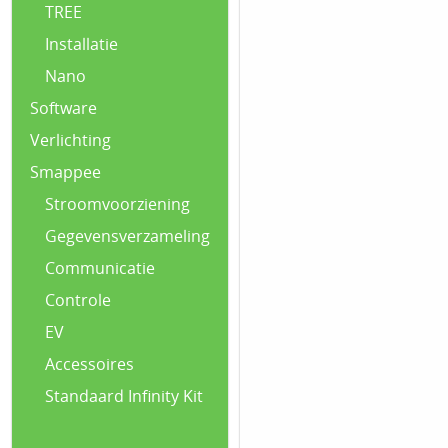
TREE
Installatie
Nano
Software
Verlichting
Smappee
Stroomvoorziening
Gegevensverzameling
Communicatie
Controle
EV
Accessoires
Standaard Infinity Kit