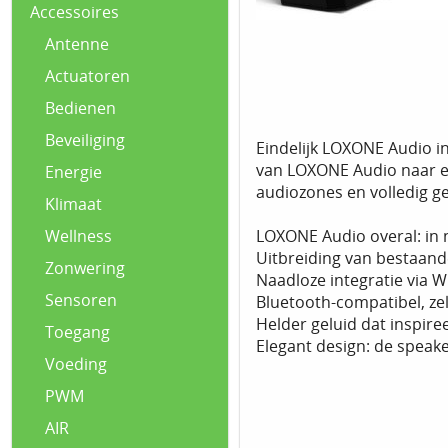
Accessoires
Antenne
Actuatoren
Bedienen
Beveiliging
Eindelijk LOXONE Audio in
van LOXONE Audio naar elk
Energie
audiozones en volledig g
Klimaat
LOXONE Audio overal: in 
Wellness
Uitbreiding van bestaand
Zonwering
Naadloze integratie via Wi
Sensoren
Bluetooth‑compatibel, zel
Helder geluid dat inspiree
Toegang
Elegant design: de speak
Voeding
PWM
AIR