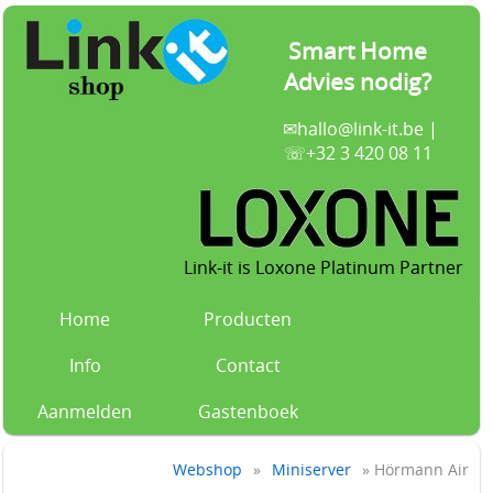
Smart Home
Advies nodig?
✉
hallo@link-it.be
|
☏+32 3 420 08 11
Link-it is Loxone Platinum Partner
Home
Producten
Info
Contact
Aanmelden
Gastenboek
Webshop
»
Miniserver
» Hörmann Air