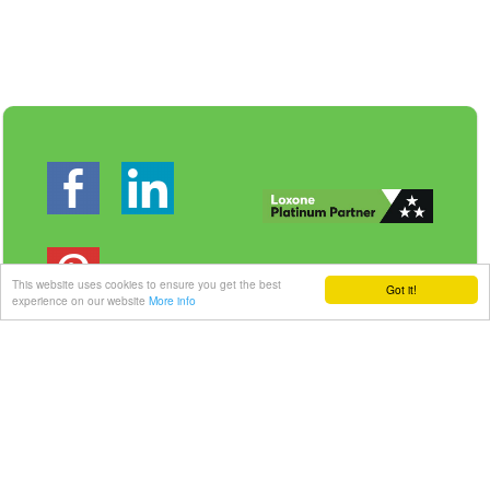
This website uses cookies to ensure you get the best
Got it!
experience on our website
More info
Veilig betalen | Snelle levering
Link-it BV
| Liersebaan 157 | 2240 Zandhoven |
België