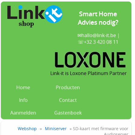
Smart Home
Advies nodig?
✉
hallo@link-it.be
|
☏+32 3 420 08 11
Link-it is Loxone Platinum Partner
Home
Producten
Info
Contact
Aanmelden
Gastenboek
Webshop
»
Miniserver
» SD-kaart met firmware voor
Audioserver