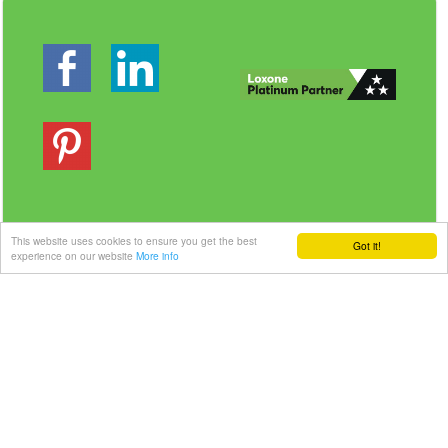
This website uses cookies to ensure you get the best
Got it!
experience on our website
More info
Veilig betalen | Snelle levering
Link-it BV
| Liersebaan 157 | 2240 Zandhoven |
België
+32 3 420 08 11 | ✉hallo@link-it.be
BTW: BE0648821122 | Fortis BE47 0017 8143 2480