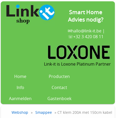
Smart Home
Advies nodig?
✉
hallo@link-it.be
|
☏+32 3 420 08 11
Link-it is Loxone Platinum Partner
Home
Producten
Info
Contact
Aanmelden
Gastenboek
Webshop
»
Smappee
» CT klem 200A met 150cm kabel