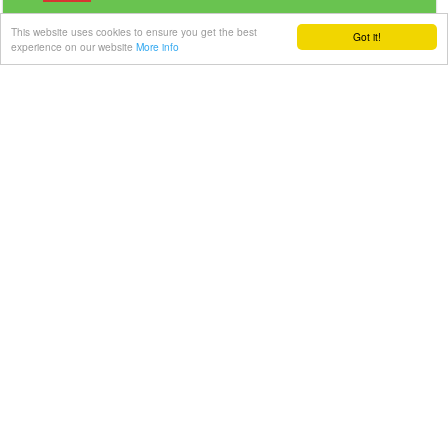
This website uses cookies to ensure you get the best
Got it!
experience on our website
More info
Veilig betalen | Snelle levering
Link-it BV
| Liersebaan 157 | 2240 Zandhoven |
België
+32 3 420 08 11 | ✉hallo@link-it.be
BTW: BE0648821122 | Fortis BE47 0017 8143 2480
Gastenboek
Alle prijzen zijn Exclusief 21% BTW -