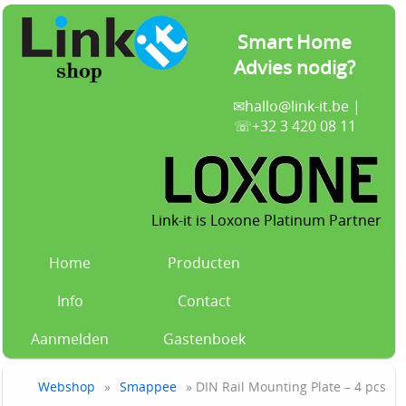
Smart Home
Advies nodig?
✉
hallo@link-it.be
|
☏+32 3 420 08 11
Link-it is Loxone Platinum Partner
Home
Producten
Info
Contact
Aanmelden
Gastenboek
Webshop
»
Smappee
» DIN Rail Mounting Plate – 4 pcs