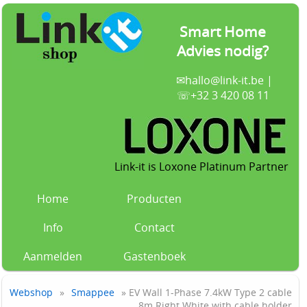
Smart Home
Advies nodig?
✉
hallo@link-it.be
|
☏+32 3 420 08 11
Link-it is Loxone Platinum Partner
Home
Producten
Info
Contact
Aanmelden
Gastenboek
Webshop
»
Smappee
» EV Wall 1-Phase 7.4kW Type 2 cable
8m Right White with cable holder