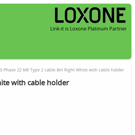
Link-it is Loxone Platinum Partner
3-Phase 22 kW Type 2 cable 8m Right White with cable holder
ite with cable holder