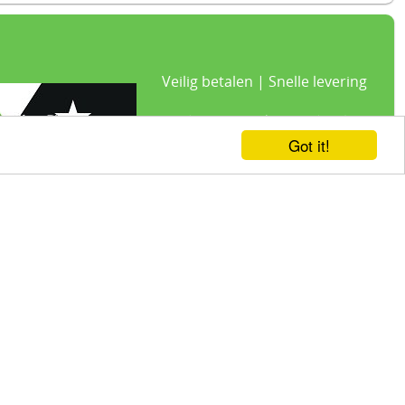
Veilig betalen | Snelle levering
Link-it BV
| Liersebaan 157 | 2240 Zandhoven | België
+32 3 420 08 11 | ✉hallo@link-it.be
Got it!
BTW: BE0648821122 | Fortis BE47 0017 8143 2480
21% BTW -
Algemene voorwaarden
-
Privacyverklaring