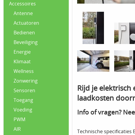
Accessoires
Antenne
Actuatoren
Bedienen
Beveiliging
Energie
Klimaat
Wellness
Zonwering
Rijd je elektrisc
Sensoren
laadkosten doorr
Toegang
Voeding
Info of vragen? Nee
PWM
AIR
Technische specificaties 