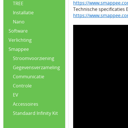
https://www.smappee.com
TREE
Technische specificaties 
Installatie
https://www.smappee.com
Nano
Software
Verlichting
Smappee
Stroomvoorziening
Gegevensverzameling
Communicatie
Controle
EV
Accessoires
Standaard Infinity Kit