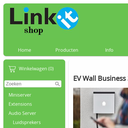
Home
Producten
Info
Winkelwagen (0)
EV Wall Business
Miniserver
Extensions
Audio Server
Luidsprekers