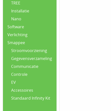
TREE
Installatie
Nano
Software
Verlichting
Smappee
Stroomvoorziening
Gegevensverzameling
Communicatie
Controle
EV
Accessoires
Standaard Infinity Kit