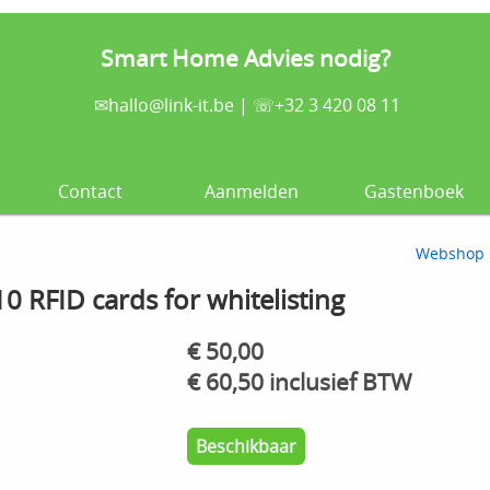
Smart Home Advies nodig?
✉
hallo@link-it.be
| ☏+32 3 420 08 11
Contact
Aanmelden
Gastenboek
Webshop
0 RFID cards for whitelisting
€ 50,00
€ 60,50 inclusief BTW
Beschikbaar