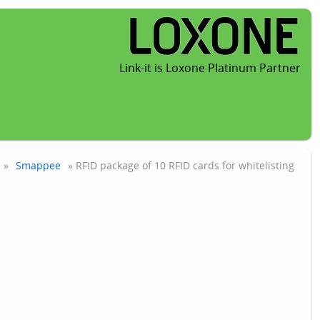
Link-it is Loxone Platinum Partner
»
Smappee
» RFID package of 10 RFID cards for whitelisting