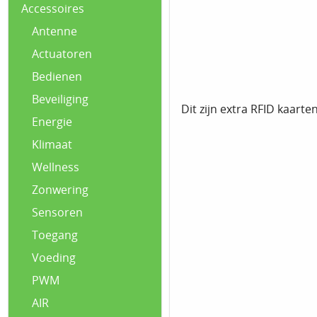
Accessoires
Antenne
Actuatoren
Bedienen
Beveiliging
Dit zijn extra RFID kaart
Energie
Klimaat
Wellness
Zonwering
Sensoren
Toegang
Voeding
PWM
AIR