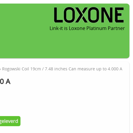
Link-it is Loxone Platinum Partner
 Rogowski Coil 19cm / 7.48 inches Can measure up to 4.000 A
0 A
geleverd