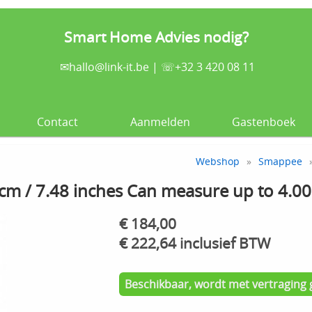
Smart Home Advies nodig?
✉
hallo@link-it.be
| ☏+32 3 420 08 11
Contact
Aanmelden
Gastenboek
Webshop
»
Smappee
»
cm / 7.48 inches Can measure up to 4.00
€ 184,00
€ 222,64 inclusief BTW
Beschikbaar, wordt met vertraging 