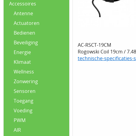
Accessoires
Antenne
Actuatoren
Bedienen
Beveiliging
AC-RSCT-19CM
Rogowski Coil 19cm / 7.4
Energie
technische-specificaties
Klimaat
Wellness
Zonwering
Sensoren
Toegang
Voeding
PWM
AIR