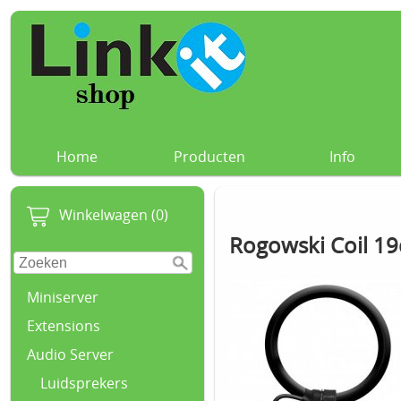
Home
Producten
Info
Winkelwagen (0)
Rogowski Coil 19
Miniserver
Extensions
Audio Server
Luidsprekers