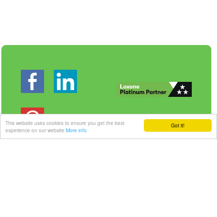
This website uses cookies to ensure you get the best
Got it!
experience on our website
More info
Veilig betalen | Snelle levering
Link-it BV
| Liersebaan 157 | 2240 Zandhoven |
België