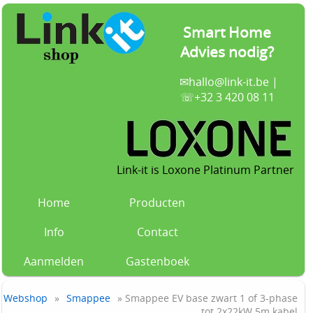
Smart Home
Advies nodig?
✉
hallo@link-it.be
|
☏+32 3 420 08 11
Link-it is Loxone Platinum Partner
Home
Producten
Info
Contact
Aanmelden
Gastenboek
Webshop
»
Smappee
» Smappee EV base zwart 1 of 3-phase
tot 2x22kW 5m kabel