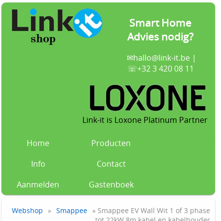
Smart Home
Advies nodig?
✉
hallo@link-it.be
|
☏+32 3 420 08 11
Link-it is Loxone Platinum Partner
Home
Producten
Info
Contact
Aanmelden
Gastenboek
Webshop
»
Smappee
» Smappee EV Wall Wit 1 of 3 phase
tot 22kW 8m kabel en kabelhouder