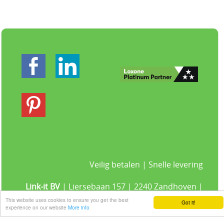
Veilig betalen | Snelle levering
Link-it BV
| Liersebaan 157 | 2240 Zandhoven |
België
This website uses cookies to ensure you get the best
Got it!
+32 3 420 08 11 | ✉hallo@link-it.be
experience on our website
More info
BTW: BE0648821122 | Fortis BE47 0017 8143 2480